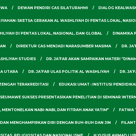
TWA
DEWAN PENDIRI CAS SILATURAHMI
DIALOG KEALWASH
YAHAN: SKETSA GERAKAN AL WASHLIYAH DI PENTAS LOKAL, NASI
LIYAH DI PENTAS LOKAL, NASIONAL, DAN GLOBAL
DINAMIKA 
MAN
DIREKTUR CAS MENJADI NARASUMBER MASIMA
DR. JA
ASHLIYAH STUDIES
DR. JA’FAR AKAN SAMPAIKAN MATERI “DINA
RA UTARA
DR. JA’FAR ULAS POLITIK AL WASHLIYAH
DR. JA’
 TENGAH TERAKREDITASI
EDUKASI UMAT : INSTITUSI PENDIDIK
SEUMAWE SUKSES PRESENTASIKAN PENELITIAN DI SEMINAR INTER
 MENTONELKAN NABI-NABI, DAN FITRAH ANAK YATIM*
FATWA 
 DAN MENGHAMPIRKAN DIRI DENGAN RUH-RUH DAN JIN
FILANT
SITAS, RELIGIOSITAS DAN NASIONALISME
H YUSUF AHMAD LUB