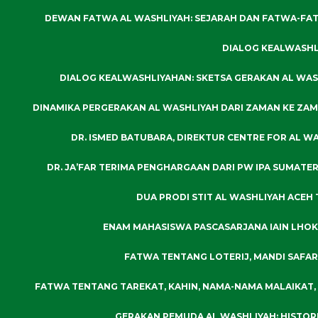
DEWAN FATWA AL WASHLIYAH: SEJARAH DAN FATWA-FA
DIALOG KEALWASHLI
DIALOG KEALWASHLIYAHAN: SKETSA GERAKAN AL WASH
DINAMIKA PERGERAKAN AL WASHLIYAH DARI ZAMAN KE ZA
DR. ISMED BATUBARA, DIREKTUR CENTRE FOR AL W
DR. JA’FAR TERIMA PENGHARGAAN DARI PW IPA SUMATE
DUA PRODI STIT AL WASHLIYAH ACEH
ENAM MAHASISWA PASCASARJANA IAIN LHOK
FATWA TENTANG LOTERIJ, MANDI SAFAR,
FATWA TENTANG TAREKAT, KAHIN, NAMA-NAMA MALAIKAT,
GERAKAN PEMUDA AL WASHLIYAH: HISTORI