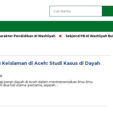
ter Pendidikan Al Washliyah
Sekjend PB Al Washliyah Buka S
 Keislaman di Aceh: Studi Kasus di Dayah
IB
ji peran dayah di Aceh dalam mentransmisikan ilmu-ilmu
oti dua hal utama: pertama, sejarah…