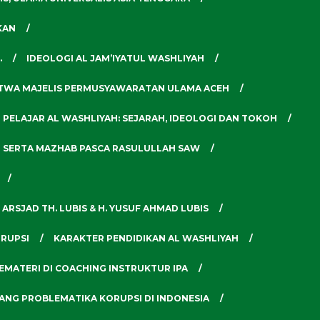
KAN
.
IDEOLOGI AL JAM’IYATUL WASHLIYAH
ATWA MAJELIS PERMUSYAWARATAN ULAMA ACEH
 PELAJAR AL WASHLIYAH: SEJARAH, IDEOLOGI DAN TOKOH
N SERTA MAZHAB PASCA RASULULLAH SAW
 ARSJAD TH. LUBIS & H. YUSUF AHMAD LUBIS
RUPSI
KARAKTER PENDIDIKAN AL WASHLIYAH
EMATERI DI COACHING INSTRUKTUR IPA
TANG PROBLEMATIKA KORUPSI DI INDONESIA