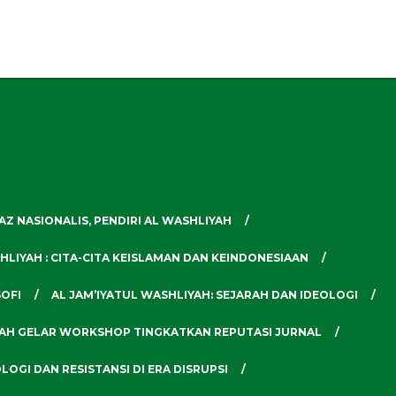
TAZ NASIONALIS, PENDIRI AL WASHLIYAH
HLIYAH : CITA-CITA KEISLAMAN DAN KEINDONESIAAN
SOFI
AL JAM’IYATUL WASHLIYAH: SEJARAH DAN IDEOLOGI
YAH GELAR WORKSHOP TINGKATKAN REPUTASI JURNAL
OLOGI DAN RESISTANSI DI ERA DISRUPSI