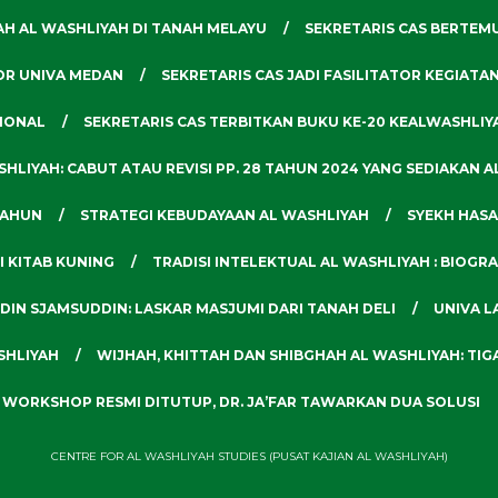
YAH AL WASHLIYAH DI TANAH MELAYU
SEKRETARIS CAS BERTEM
OR UNIVA MEDAN
SEKRETARIS CAS JADI FASILITATOR KEGIATA
SIONAL
SEKRETARIS CAS TERBITKAN BUKU KE-20 KEALWASHLI
LIYAH: CABUT ATAU REVISI PP. 28 TAHUN 2024 YANG SEDIAKAN 
TAHUN
STRATEGI KEBUDAYAAN AL WASHLIYAH
SYEKH HASA
I KITAB KUNING
TRADISI INTELEKTUAL AL WASHLIYAH : BIOGR
DIN SJAMSUDDIN: LASKAR MASJUMI DARI TANAH DELI
UNIVA 
SHLIYAH
WIJHAH, KHITTAH DAN SHIBGHAH AL WASHLIYAH: TI
WORKSHOP RESMI DITUTUP, DR. JA’FAR TAWARKAN DUA SOLUSI
CENTRE FOR AL WASHLIYAH STUDIES (PUSAT KAJIAN AL WASHLIYAH)