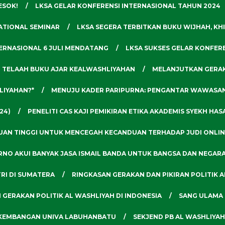
ESOK!
LKSA GELAR KONFERENSI INTERNASIONAL TAHUN 2024
ATIONAL SEMINAR
LKSA SEGERA TERBITKAN BUKU WIJHAH, KH
TERNASIONAL 6 JULI MENDATANG
LKSA SUKSES GELAR KONFERE
R TELAAH BUKU AJAR KEALWASHLIYAHAN
MELANJUTKAN GERAK
LIYAHAN?*
MENUJU KADER PARIPURNA: PENGANTAR WAWASA
24)
PENELITI CAS KAJI PEMIKIRAN ETIKA AKADEMIS SYEKH HA
UAN TINGGI UNTUK MENCEGAH KECANDUAN TERHADAP JUDI ONLIN
RNO AKUI BANYAK JASA ISMAIL BANDA UNTUK BANGSA DAN NEGAR
RI DI SUMATERA
RINGKASAN GERAKAN DAN PIKIRAN POLITIK A
N GERAKAN POLITIK AL WASHLIYAH DI INDONESIA
SANG ULAMA 
KEMBANGAN UNIVA LABUHANBATU
SEKJEND PB AL WASHLIYAH