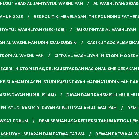
NUJU 1 ABAD AL JAM’IYATUL WASHLIYAH
AL WASHLIYAH: SEJA
TAHUN 2023
BERPOLITIK, MENELADANI THE FOUNDING FATHER
IYATUL WASHLIYAH (1930-2015)
BUKU PINTAR AL WASHLIYAH
OH AL WASHLIYAH UDIN SJAMSUDDIN
CAS IKUT SOSIALISASI
TROPI AL WASHLIYAH
CITRA AL WASHLIYAH : HISTORI, MODERA
EGERI : HISTORISITAS, RELIGIUSITAS DAN NASIONALISME GERAKA
 KEISLAMAN DI ACEH (STUDI KASUS DAYAH MADINATUDDINIYAH DA
KASUS DAYAH NURUL ISLAM)
DAYAH DAN TRANSMISI ILMU-ILMU 
CEH: STUDI KASUS DI DAYAH SUBULUSSALAM AL-WALIYAH
DEMI
 AWSAT FORUM
DEMI SEBUAH ASA: REFLEKSI TAHUN KETIGA LE
ASHLIYAH : SEJARAH DAN FATWA-FATWA
DEWAN FATWA AL W