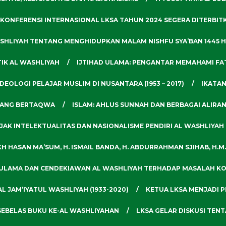
 KONFERENSI INTERNASIONAL LKSA TAHUN 2024 SEGERA DITERBIT
SHLIYAH TENTANG MENGHIDUPKAN MALAM NISHFU SYA’BAN 1445 H
TIK AL WASHLIYAH
IJTIHAD ULAMA: PENGANTAR MEMAHAMI F
IDEOLOGI PELAJAR MUSLIM DI NUSANTARA (1953 – 2017)
IKATAN
 YANG BERTAQWA
ISLAM: AHLUS SUNNAH DAN BERBAGAI ALIRA
JAK INTELEKTUALITAS DAN NASIONALISME PENDIRI AL WASHLIYAH
H HASAN MA’SUM, H. ISMAIL BANDA, H. ABDURRAHMAN SJIHAB, H.M.
 ULAMA DAN CENDEKIAWAN AL WASHLIYAH TERHADAP MASALAH KO
JAM’IYATUL WASHLIYAH (1933-2020)
KETUA LKSA MENJADI P
SEBELAS BUKU KE-AL WASHLIYAHAN
LKSA GELAR DISKUSI TEN