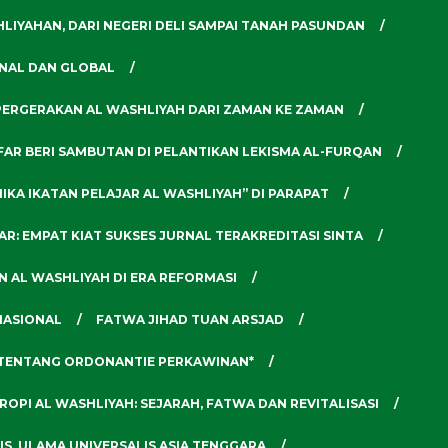
LIYAHAN, DARI NEGERI DELI SAMPAI TANAH PASUNDAN
ONAL DAN GLOBAL
PERGERAKAN AL WASHLIYAH DARI ZAMAN KE ZAMAN
’FAR BERI SAMBUTAN DI PELANTIKAN LEKISMA AL-FURQAN
MIKA IKATAN PELAJAR AL WASHLIYAH” DI PARAPAT
FAR: EMPAT KIAT SUKSES JURNAL TERAKREDITASI SINTA
AN AL WASHLIYAH DI ERA REFORMASI
NASIONAL
FATWA JIHAD TUAN ARSJAD
TENTANG ORDONANTIE PERKAWINAN*
ROPI AL WASHLIYAH: SEJARAH, FATWA DAN REVITALISASI
IS, ULAMA UNIVERSALIS ASIA TENGGARA