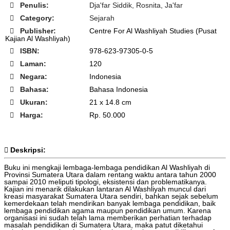
Penulis:
Dja'far Siddik, Rosnita, Ja'far
Category:
Sejarah
Publisher:
Centre For Al Washliyah Studies (Pusat
Kajian Al Washliyah)
ISBN:
978-623-97305-0-5
Laman:
120
Negara:
Indonesia
Bahasa:
Bahasa Indonesia
Ukuran:
21 x 14.8 cm
Harga:
Rp. 50.000
Deskripsi:
Buku ini mengkaji lembaga-lembaga pendidikan Al Washliyah di
Provinsi Sumatera Utara dalam rentang waktu antara tahun 2000
sampai 2010 meliputi tipologi, eksistensi dan problematikanya.
Kajian ini menarik dilakukan lantaran Al Washliyah muncul dari
kreasi masyarakat Sumatera Utara sendiri, bahkan sejak sebelum
kemerdekaan telah mendirikan banyak lembaga pendidikan, baik
lembaga pendidikan agama maupun pendidikan umum. Karena
organisasi ini sudah telah lama memberikan perhatian terhadap
masalah pendidikan di Sumatera Utara, maka patut diketahui