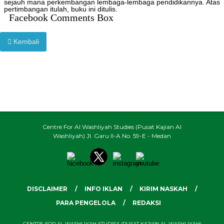
sejauh mana perkembangan lembaga-lembaga pendidikannya. Atas
pertimbangan itulah, buku ini ditulis.
Facebook Comments Box
Kembali
Centre For Al Washliyah Studies (Pusat Kajian Al
Washliyah) Jl. Garu II-A No. 59-E - Medan
DISCLAIMER
INFO IKLAN
KIRIM NASKAH
PARA PENGELOLA
REDAKSI
CENTRE FOR AL WASHLIYAH STUDIES (PUSAT KAJIAN AL WASHLIYAH)