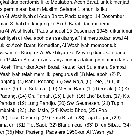
gkat dan berdomisili ke Meulaboh, Aceh Barat, untuk menjadi
s permintaan kaum Muslim. Selama 1 tahun, ia ikut
Al Washliyah di Aceh Barat. Pada tanggal 14 Desember
man Sjihab berkunjung ke Aceh Barat, dan menemui
g Al Washliyah. “Pada tanggal 15 Desember 1948, dikunjungi
shliyah di Meulaboh dan sekitarnya.” Ini merupakan awal Al
k ke Aceh Barat. Kemudian, Al Washliyah membentuk
wasan ini. Kongres Al Washliyah ke-IV yang diadakan pada
Juli 1944 di Binjai, di antaranya mengadakan pemimpin daerah
i Aceh Timur dan Aceh Barat. Ketua: Kari Sulaiman. Sampai
Washliyah telah memiliki pengurus di (1) Meulaboh, (2) P.
Panjang, (4) Ranu Pedang, (5) Sw. Raja, (6) Lele, (7) Tjut
mbe, (9) Tjot Selamat, (10) Mesjid Baru, (11) Reusak, (12) Kr.
 Padang, (14) Gn. Panah, (15) Litjeh, (16) Lho’ Bubon, (17) Kp.
 Pandan, (19) Lung Pandjo, (20) Sw. Seumaseh, (21) Tupin
mbalek, (23) Lho’ Msle, (24) Kwala Bhee, (25) Paa
6) Pase Djeneng, (27) Pasi Birah, (28) Laja Lagan, (29)
umaren, (31) Tjot Sapi, (32) Blangmeue, (33) Diren Sibak, (34)
n (35) Man Pasieng. Pada era 1950-an, Al Washliyah