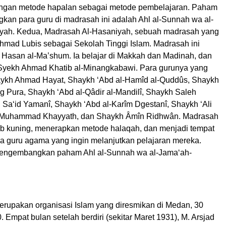
engan metode hapalan sebagai metode pembelajaran. Paham
kan para guru di madrasah ini adalah Ahl al-Sunnah wa al-
iyah. Kedua, Madrasah Al-Hasaniyah, sebuah madrasah yang
Ahmad Lubis sebagai Sekolah Tinggi Islam. Madrasah ini
h Hasan al-Ma’shum. Ia belajar di Makkah dan Madinah, dan
Syekh Ahmad Khatib al-Minangkabawi. Para gurunya yang
aykh Ahmad Hayat, Shaykh ‘Abd al-Hamîd al-Quddûs, Shaykh
g Pura, Shaykh ‘Abd al-Qâdir al-Mandilî, Shaykh Saleh
 Sa‘id Yamanî, Shaykh ‘Abd al-Karîm Dgestanî, Shaykh ‘Ali
h Muhammad Khayyath, dan Shaykh Âmîn Ridhwân. Madrasah
itab kuning, menerapkan metode halaqah, dan menjadi tempat
ra guru agama yang ingin melanjutkan pelajaran mereka.
mengembangkan paham Ahl al-Sunnah wa al-Jama‘ah-
erupakan organisasi Islam yang diresmikan di Medan, 30
Empat bulan setelah berdiri (sekitar Maret 1931), M. Arsjad