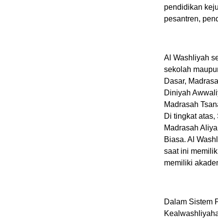
pendidikan kej
pesantren, pend
Al Washliyah s
sekolah maupun
Dasar, Madrasah
Diniyah Awwali
Madrasah Tsana
Di tingkat ata
Madrasah Aliyah
Biasa. Al Wash
saat ini memili
memiliki akademi
Dalam Sistem Pe
Kealwashliyahan