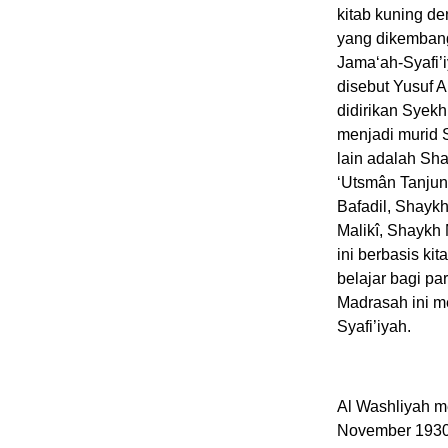
kitab kuning d
yang dikembang
Jama‘ah-Syafi’
disebut Yusuf 
didirikan Syek
menjadi murid 
lain adalah Sh
‘Utsmân Tanjun
Bafadil, Shaykh
Malikî, Shayk
ini berbasis k
belajar bagi pa
Madrasah ini 
Syafi’iyah.
Al Washliyah m
November 1930. 