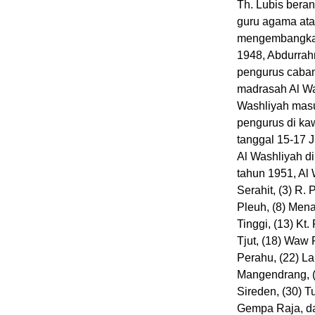
Th. Lubis beran
guru agama ata
mengembangkan 
1948, Abdurrah
pengurus caban
madrasah Al Wa
Washliyah masu
pengurus di ka
tanggal 15-17 
Al Washliyah d
tahun 1951, Al 
Serahit, (3) R. 
Pleuh, (8) Mena
Tinggi, (13) Kt.
Tjut, (18) Waw
Perahu, (22) La
Mangendrang, (2
Sireden, (30) T
Gempa Raja, da