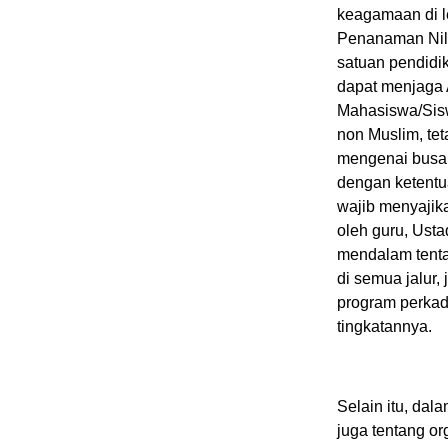
keagamaan di l
Penanaman Nila
satuan pendidi
dapat menjaga 
Mahasiswa/Sisw
non Muslim, tet
mengenai busan
dengan ketentua
wajib menyajik
oleh guru, Ust
mendalam tenta
di semua jalur,
program perkad
tingkatannya.
Selain itu, dal
juga tentang or