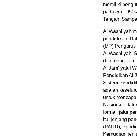
memiliki pengur
pada era 1950-
Tengah. Sampai 
Al Washliyah m
pendidikan. Da
(MP) Pengurus 
Al Washliyah. S
dan mengalami 
Al Jam’iyatul 
Pendidikan Al J
Sistem Pendidi
adalah keselur
untuk mencapai
Nasional.” Jalur
formal, jalur p
itu, jenjang pe
(PAUD), Pendid
Kemudian, jenis