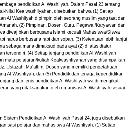
embaga pendidikan Al Washliyah. Dalam Pasal 23 tentang
i-Nilai Kealwashliyahan, disebutkan bahwa (1) Setiap
kan Al Washliyah dipimpin oleh seorang muslim yang taat dan
Amanah, (2) Pimpinan, Dosen, Guru, Pegawai/Karyawan dan
a diwajibkan berbusana lslami kecuali Mahasiswa/Siswa
api harus berbusana rapi dan sopan, (3) Ketentuan lebih lanjut
a sebagaimana dimaksud pada ayat (2) di atas diatur
n tersendiri, (4) Setiap jenjang pendidikan Al Washliyah
an mata pelajaran/kuliah Kealwashliyahan yang disampaikan
adz, Ustazah, Mu’allim, Dosen yang memiliki pengetahuan
ng Al Washliyah, dan (5) Pendidik dan tenaga kependidikan
 jenjang dan jenis pendidikan Al Washliyah wajib mengikuti
eran yang dilaksanakan oleh organisasi Al Washliyah sesuai
am Sistem Pendidikan Al Washliyah Pasal 24, juga disebutkan
ganisasi pelajar dan mahasiswa Al Washliyah. (1) Setiap