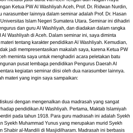
gan Ketua PW Al Washliyah Aceh, Prof. Dr. Ridwan Nurdin,
u narasumber lainnya dalam seminar adalah Prof. Dr. Hasan
i Universitas Islam Negeri Sumatera Utara. Seminar ini dihadiri
engurus dan guru Al Washliyah, dan diadakan dalam rangka
 Al Washliyah di Aceh. Dalam seminar ini, saya diminta
ateri tentang karakter pendidikan Al Washliyah. Kemudian,
tidak jadi mempresentasikan makalah saya, karena Ketua PW
ceh meminta saya untuk menghadiri acara peletakan batu
ngunan pusat lembaga pendidikan Pengurus Daerah Al
ntara kegiatan seminar diisi oleh dua narasumber lainnya.
lah materi yang ingin saya sampaikan:
diskusi dengan mengenalkan dua madrasah yang sangat
rhadap pendidikan Al Washliyah. Pertama, Maktab Islamiyah
berdiri pada tahun 1918. Para guru madrasah ini adalah Syekh
dan Syekh Muhammad Yunus yang merupakan murid Syekh
in Shabir al-Mandili di Masjidilharam. Madrasah ini berbasis