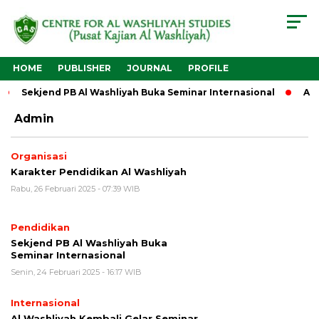
HOME
PUBLISHER
JOURNAL
PROFILE
Sekjend PB Al Washliyah Buka Seminar Internasional
Al W
Admin
Organisasi
Karakter Pendidikan Al Washliyah
Rabu, 26 Februari 2025 - 07:39 WIB
Pendidikan
Sekjend PB Al Washliyah Buka
Seminar Internasional
Senin, 24 Februari 2025 - 16:17 WIB
Internasional
Al Washliyah Kembali Gelar Seminar