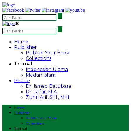
✖
Home
Publisher
Publish Your Book
Collections
Journal
Indonesian Ulama
Medan Islam
Profile
Dr. Ismed Batubara
Dr. Ja’far, M.A.
Zuhri Arif, S.H., M.H.
Home
Publisher
Publish Your Book
Collections
Journal