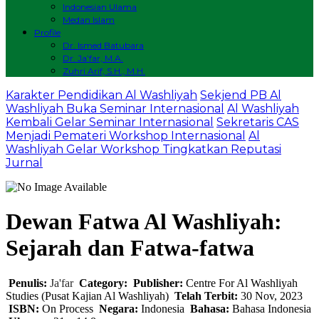
Indonesian Ulama
Medan Islam
Profile
Dr. Ismed Batubara
Dr. Ja’far, M.A.
Zuhri Arif, S.H., M.H.
Karakter Pendidikan Al Washliyah
Sekjend PB Al
Washliyah Buka Seminar Internasional
Al Washliyah
Kembali Gelar Seminar Internasional
Sekretaris CAS
Menjadi Pemateri Workshop Internasional
Al
Washliyah Gelar Workshop Tingkatkan Reputasi
Jurnal
Dewan Fatwa Al Washliyah:
Sejarah dan Fatwa-fatwa
Penulis:
Ja'far
Category:
Publisher:
Centre For Al Washliyah
Studies (Pusat Kajian Al Washliyah)
Telah Terbit:
30 Nov, 2023
ISBN:
On Process
Negara:
Indonesia
Bahasa:
Bahasa Indonesia