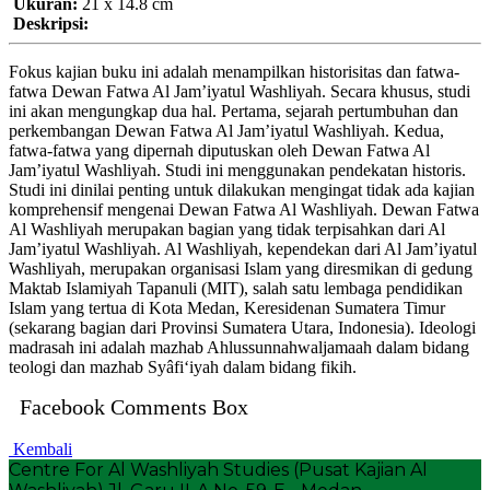
Ukuran:
21 x 14.8 cm
Deskripsi:
Fokus kajian buku ini adalah menampilkan historisitas dan fatwa-
fatwa Dewan Fatwa Al Jam’iyatul Washliyah. Secara khusus, studi
ini akan mengungkap dua hal. Pertama, sejarah pertumbuhan dan
perkembangan Dewan Fatwa Al Jam’iyatul Washliyah. Kedua,
fatwa-fatwa yang dipernah diputuskan oleh Dewan Fatwa Al
Jam’iyatul Washliyah. Studi ini menggunakan pendekatan historis.
Studi ini dinilai penting untuk dilakukan mengingat tidak ada kajian
komprehensif mengenai Dewan Fatwa Al Washliyah. Dewan Fatwa
Al Washliyah merupakan bagian yang tidak terpisahkan dari Al
Jam’iyatul Washliyah. Al Washliyah, kependekan dari Al Jam’iyatul
Washliyah, merupakan organisasi Islam yang diresmikan di gedung
Maktab Islamiyah Tapanuli (MIT), salah satu lembaga pendidikan
Islam yang tertua di Kota Medan, Keresidenan Sumatera Timur
(sekarang bagian dari Provinsi Sumatera Utara, Indonesia). Ideologi
madrasah ini adalah mazhab Ahlussunnahwaljamaah dalam bidang
teologi dan mazhab Syâfi‘iyah dalam bidang fikih.
Facebook Comments Box
Kembali
Centre For Al Washliyah Studies (Pusat Kajian Al