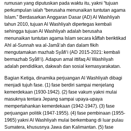
rumusan yang diputuskan pada waktu itu, yakni “tujuan
perkumpulan ialah “berusaha menunaikan tuntutan agama
Islam.” Berdasarkan Anggaran Dasar (AD) Al Washliyah
tahun 2010, tujuan Al Washliyah dipertegas kembali
sehingga tujuan Al Washliyah adalah berusaha
menunaikan tuntutan agama Islam secara kâffah beriktikad
Ahl al-Sunnah wa al-Jamâ‘ah dan dalam fikih
mengutamakan mazhab Syâfi‘i (AD 2015-2021: kembali
bermazhab Syâfi‘i). Adapun amal ittifaq Al Washliyah
adalah pendidikan, dakwah dan sosial kemasyarakatan.
Bagian Ketiga, dinamika perjuangan Al Washliyah dibagi
menjadi tujuh fase. (1) fase berdiri sampai menjelang
kemerdekaan (1930-1942). (2) fase vakum yakni mulai
masuknya tentara Jepang sampai upaya-upaya
mempertahankan kemerdekaan (1942-1947). (3) fase
perjuangan politik (1947-1955). (4) fase pembinaan (1955-
1965) yakni Al Washliyah mulai berkembang di luar pulau
Sumatera, khususnya Jawa dan Kalimantan. (5) fase